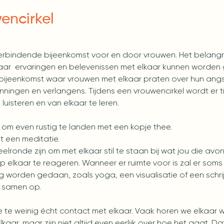
encirkel
verbindende bijeenkomst voor en door vrouwen. Het belangri
waar  ervaringen en belevenissen met elkaar kunnen worde
n bijeenkomst waar vrouwen met elkaar praten over hun an
ningen en verlangens. Tijdens een vrouwencirkel wordt er ti
luisteren en van elkaar te leren.
 om even rustig te landen met een kopje thee.
 een meditatie. 
eelronde zijn om met elkaar stil te staan bij wat jou die avon
 elkaar te reageren. Wanneer er ruimte voor is zal er soms
g worden gedaan, zoals yoga, een visualisatie of een schrij
e samen op.
 te weinig écht contact met elkaar. Vaak horen we elkaar we
aar, maar zijn niet altijd even eerlijk over hoe het gaat. Da