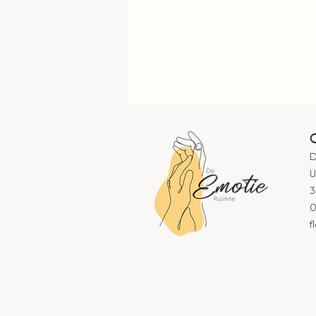
D
U
3
0
f