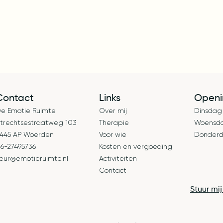
Contact
Links
Openi
e Emotie Ruimte
Over mij
Dinsdag
trechtsestraatweg 103
Therapie
Woensda
445 AP Woerden
Voor wie
Donderd
6-27495736
Kosten en vergoeding
leur@emotieruimte.nl
Activiteiten
Contact
Stuur mi