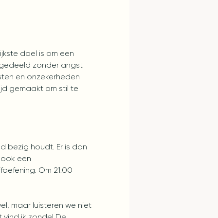
jkste doel is om een 
n gedeeld zonder angst 
gsten en onzekerheden 
jd gemaakt om stil te 
d bezig houdt. Er is dan 
 ook een 
foefening. Om 21:00 
l, maar luisteren we niet 
t vind ik zonde! De 