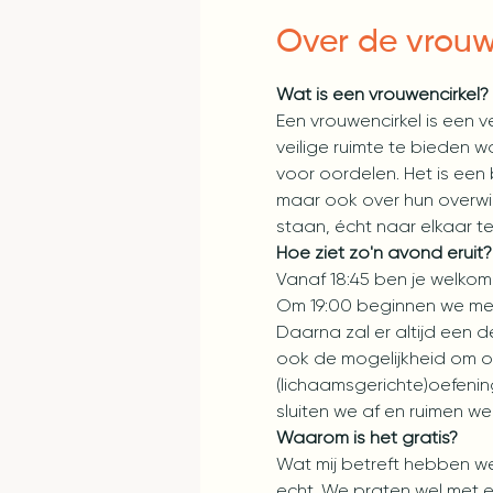
Over de vrouw
Wat is een vrouwencirkel?
Een vrouwencirkel is een 
veilige ruimte te bieden 
voor oordelen. Het is ee
maar ook over hun overwin
staan, écht naar elkaar te 
Hoe ziet zo'n avond eruit?
Vanaf 18:45 ben je welkom
Om 19:00 beginnen we met
Daarna zal er altijd een d
ook de mogelijkheid om op
(lichaamsgerichte)oefenin
sluiten we af en ruimen w
Waarom is het gratis?
Wat mij betreft hebben we
echt. We praten wel met elk