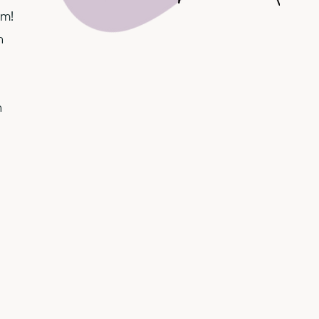
om!
n
n