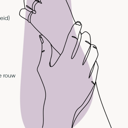
heid)
e rouw