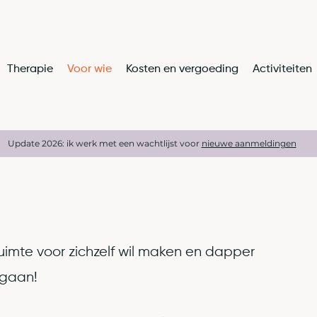
Therapie
Voor wie
Kosten en vergoeding
Activiteiten
Update 2026: ik werk met een wachtlijst voor
nieuwe aanmeldingen
uimte voor zichzelf wil maken en dapper
 gaan!