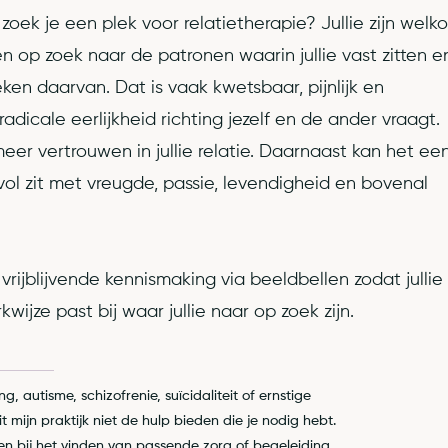
n zoek je een plek voor relatietherapie? Jullie zijn welk
 op zoek naar de patronen waarin jullie vast zitten e
en daarvan. Dat is vaak kwetsbaar, pijnlijk en
adicale eerlijkheid richting jezelf en de ander vraagt.
eer vertrouwen in jullie relatie. Daarnaast kan het ee
vol zit met vreugde, passie, levendigheid en bovenal
ijblijvende kennismaking via beeldbellen zodat jullie
wijze past bij waar jullie naar op zoek zijn.
ng, autisme, schizofrenie, suïcidaliteit of ernstige
 mijn praktijk niet de hulp bieden die je nodig hebt.
pen bij het vinden van passende zorg of begeleiding.